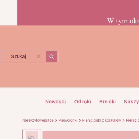
W tym okr
Wyczyść
Szukaj
Nowości
Od ręki
Breloki
Naszyj
Niesyzyfoweprace
Pierścionki
Pierścionki z koralików
Pierści