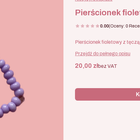
Pierścionek fiol
0.00
(Oceny: 0 Recen
Pierścionek fioletowy z tęczą
Przejdź do pełnego opisu
Cena
20,00 zł
bez VAT
K