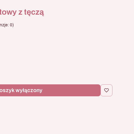
etowy z tęczą
zje: 0)
oszyk wyłączony