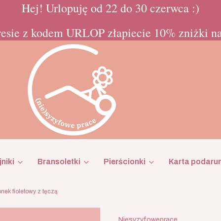
Hej! Urlopuję od 22 do 30 czerwca :)
esie z kodem URLOP złapiecie 10% zniżki na
niki
Bransoletki
Pierścionki
Karta podaru
onek fioletowy z tęczą
Niesyzyfoweprace