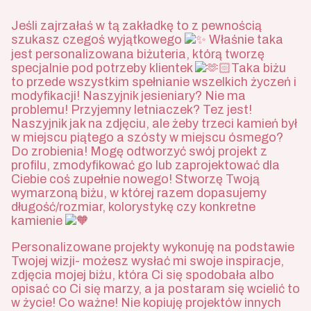
Jeśli zajrzałaś w tą zakładkę to z pewnością
szukasz czegoś wyjątkowego
Właśnie taka
jest personalizowana biżuteria, którą tworzę
specjalnie pod potrzeby klientek
Taka biżu
to przede wszystkim spełnianie wszelkich życzeń i
modyfikacji! Naszyjnik jesieniary? Nie ma
problemu! Przyjemny letniaczek? Tez jest!
Naszyjnik jak na zdjęciu, ale żeby trzeci kamień był
w miejscu piątego a szósty w miejscu ósmego?
Do zrobienia! Mogę odtworzyć swój projekt z
profilu, zmodyfikować go lub zaprojektować dla
Ciebie coś zupełnie nowego! Stworzę Twoją
wymarzoną biżu, w której razem dopasujemy
długość/rozmiar, kolorystykę czy konkretne
kamienie
Personalizowane projekty wykonuję na podstawie
Twojej wizji- możesz wysłać mi swoje inspiracje,
zdjęcia mojej biżu, która Ci się spodobała albo
opisać co Ci się marzy, a ja postaram się wcielić to
w życie! Co ważne! Nie kopiuję projektów innych