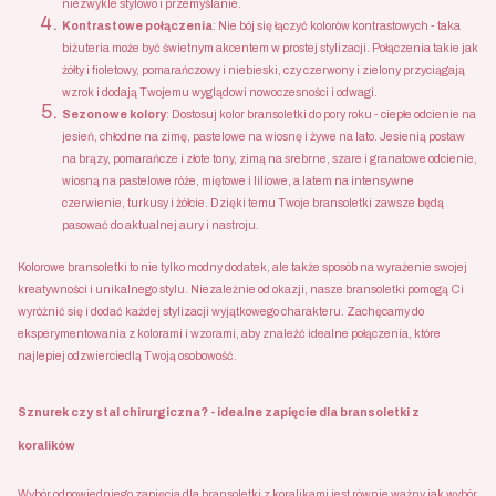
niezwykle stylowo i przemyślanie.
Kontrastowe połączenia
: Nie bój się łączyć kolorów kontrastowych - taka
biżuteria może być świetnym akcentem w prostej stylizacji. Połączenia takie jak
żółty i fioletowy, pomarańczowy i niebieski, czy czerwony i zielony przyciągają
wzrok i dodają Twojemu wyglądowi nowoczesności i odwagi.
Sezonowe kolory
: Dostosuj kolor bransoletki do pory roku - ciepłe odcienie na
jesień, chłodne na zimę, pastelowe na wiosnę i żywe na lato. Jesienią postaw
na brązy, pomarańcze i złote tony, zimą na srebrne, szare i granatowe odcienie,
wiosną na pastelowe róże, miętowe i liliowe, a latem na intensywne
czerwienie, turkusy i żółcie. Dzięki temu Twoje bransoletki zawsze będą
pasować do aktualnej aury i nastroju.
Kolorowe bransoletki to nie tylko modny dodatek, ale także sposób na wyrażenie swojej
kreatywności i unikalnego stylu. Niezależnie od okazji, nasze bransoletki pomogą Ci
wyróżnić się i dodać każdej stylizacji wyjątkowego charakteru. Zachęcamy do
eksperymentowania z kolorami i wzorami, aby znaleźć idealne połączenia, które
najlepiej odzwierciedlą Twoją osobowość.
Sznurek czy stal chirurgiczna? - idealne zapięcie dla bransoletki z
koralików
Wybór odpowiedniego zapięcia dla bransoletki z koralikami jest równie ważny jak wybór