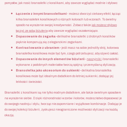
pomysłów, jak nosić bransoletki z koralikami, aby zawsze wyglądać modnie i stylowo:
Łączenie z innymi bransoletkami
- możesz stworzyć ciekawy efekt, łącząc
kilka bransoletek koralikowych o różnych kolorach lub wzorach. To świetny
sposób na wyrażenie swojej kreatywności. Zobacz także
jak możesz stylowo
łączyć ze sobą biżuterię
aby zawsze wyglądać oszałamiająco.
Dopasowanie do zegarka -
delikatne bransoletki z drobnych koralików
pięknie komponują się z eleganckimi zegarkami.
Kontrastowanie z ubraniem -
jeśli masz na sobie jednolity strój, kolorowa
bransoletka koralikowa może być tym, czego potrzebujesz, aby ożywić całość.
Dopasowanie do innych elementów biżuterii -
naszyjniki
i bransoletki
wykonane z podobnych materiałów tworzą spójną i przemyślaną stylizację.
Bransoletka jako akcesorium do sukienki -
delikatna bransoletka
koralikowa może być idealnym dodatkiem do letniej sukienki, dodając jej
lekkości i świeżości.
Bransoletki z koralikami są nie tylko modnym dodatkiem, ale także świetnym sposobem
na wyrażenie siebie. Dzięki różnorodności wzorów i kolorów, możesz łatwo dopasować je
do swojego nastroju i stylu, tworząc niezapomniane i wyjątkowe kombinacje. Dodając je
do swojej kolekcji biżuterii, zyskujesz nieograniczone możliwości stylizacji na każdą
okazję.