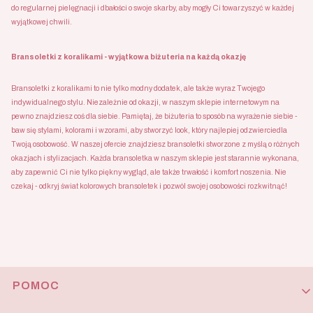
do regularnej pielęgnacji i dbałości o swoje skarby, aby mogły Ci towarzyszyć w każdej
wyjątkowej chwili.
Bransoletki z koralikami - wyjątkowa biżuteria na każdą okazję
Bransoletki z koralikami to nie tylko modny dodatek, ale także wyraz Twojego
indywidualnego stylu. Niezależnie od okazji, w naszym sklepie internetowym na
pewno znajdziesz coś dla siebie. Pamiętaj, że biżuteria to sposób na wyrażenie siebie -
baw się stylami, kolorami i wzorami, aby stworzyć look, który najlepiej odzwierciedla
Twoją osobowość. W naszej ofercie znajdziesz bransoletki stworzone z myślą o różnych
okazjach i stylizacjach. Każda bransoletka w naszym sklepie jest starannie wykonana,
aby zapewnić Ci nie tylko piękny wygląd, ale także trwałość i komfort noszenia. Nie
czekaj - odkryj świat kolorowych bransoletek i pozwól swojej osobowości rozkwitnąć!
Linki w stopce
POMOC