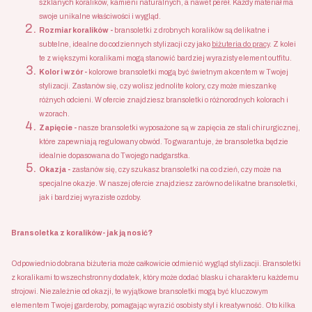
szklanych koralików, kamieni naturalnych, a nawet pereł. Każdy materiał ma
swoje unikalne właściwości i wygląd.
Rozmiar koralików -
bransoletki z drobnych koralików są delikatne i
subtelne, idealne do codziennych stylizacji czy jako
biżuteria do pracy
. Z kolei
te z większymi koralikami mogą stanowić bardziej wyrazisty element outfitu.
Kolor i wzór -
kolorowe bransoletki mogą być świetnym akcentem w Twojej
stylizacji. Zastanów się, czy wolisz jednolite kolory, czy może mieszankę
różnych odcieni. W ofercie znajdziesz bransoletki o różnorodnych kolorach i
wzorach.
Zapięcie -
nasze bransoletki wyposażone są w zapięcia ze stali chirurgicznej,
które zapewniają regulowany obwód. To gwarantuje, że bransoletka będzie
idealnie dopasowana do Twojego nadgarstka.
Okazja -
zastanów się, czy szukasz bransoletki na co dzień, czy może na
specjalne okazje. W naszej ofercie znajdziesz zarówno delikatne bransoletki,
jak i bardziej wyraziste ozdoby.
Bransoletka z koralików- jak ją nosić?
Odpowiednio dobrana biżuteria może całkowicie odmienić wygląd stylizacji. Bransoletki
z koralikami to wszechstronny dodatek, który może dodać blasku i charakteru każdemu
strojowi. Niezależnie od okazji, te wyjątkowe bransoletki mogą być kluczowym
elementem Twojej garderoby, pomagając wyrazić osobisty styl i kreatywność. Oto kilka