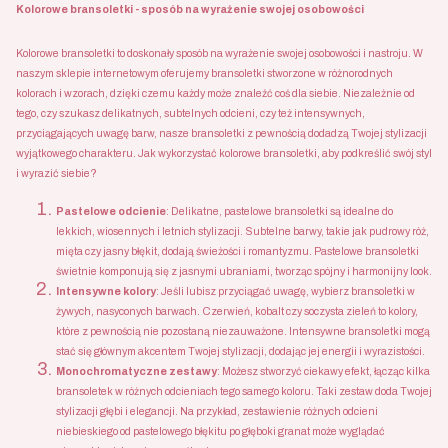
Kolorowe bransoletki - sposób na wyrażenie swojej osobowości
Kolorowe bransoletki to doskonały sposób na wyrażenie swojej osobowości i nastroju. W
naszym sklepie internetowym oferujemy bransoletki stworzone w różnorodnych
kolorach i wzorach, dzięki czemu każdy może znaleźć coś dla siebie. Niezależnie od
tego, czy szukasz delikatnych, subtelnych odcieni, czy też intensywnych,
przyciągających uwagę barw, nasze bransoletki z pewnością dodadzą Twojej stylizacji
wyjątkowego charakteru. Jak wykorzystać kolorowe bransoletki, aby podkreślić swój styl
i wyrazić siebie?
Pastelowe odcienie
: Delikatne, pastelowe bransoletki są idealne do
lekkich, wiosennych i letnich stylizacji. Subtelne barwy, takie jak pudrowy róż,
mięta czy jasny błękit, dodają świeżości i romantyzmu. Pastelowe bransoletki
świetnie komponują się z jasnymi ubraniami, tworząc spójny i harmonijny look.
Intensywne kolory
: Jeśli lubisz przyciągać uwagę, wybierz bransoletki w
żywych, nasyconych barwach. Czerwień, kobalt czy soczysta zieleń to kolory,
które z pewnością nie pozostaną niezauważone. Intensywne bransoletki mogą
stać się głównym akcentem Twojej stylizacji, dodając jej energii i wyrazistości.
Monochromatyczne zestawy
: Możesz stworzyć ciekawy efekt, łącząc kilka
bransoletek w różnych odcieniach tego samego koloru. Taki zestaw doda Twojej
stylizacji głębi i elegancji. Na przykład, zestawienie różnych odcieni
niebieskiego od pastelowego błękitu po głęboki granat może wyglądać