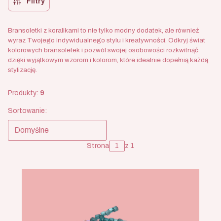
Filtry
Bransoletki z koralikami to nie tylko modny dodatek, ale również
wyraz Twojego indywidualnego stylu i kreatywności. Odkryj świat
kolorowych bransoletek i pozwól swojej osobowości rozkwitnąć
dzięki wyjątkowym wzorom i kolorom, które idealnie dopełnią każdą
stylizację.
Produkty:
9
Lista produktów
Sortowanie:
Domyślne
Strona
z 1