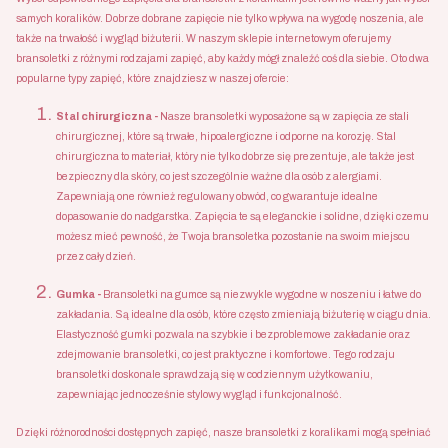
samych koralików. Dobrze dobrane zapięcie nie tylko wpływa na wygodę noszenia, ale
także na trwałość i wygląd biżuterii. W naszym sklepie internetowym oferujemy
bransoletki z różnymi rodzajami zapięć, aby każdy mógł znaleźć coś dla siebie. Oto dwa
popularne typy zapięć, które znajdziesz w naszej ofercie:
Stal chirurgiczna -
Nasze bransoletki wyposażone są w zapięcia ze stali
chirurgicznej, które są trwałe, hipoalergiczne i odporne na korozję. Stal
chirurgiczna to materiał, który nie tylko dobrze się prezentuje, ale także jest
bezpieczny dla skóry, co jest szczególnie ważne dla osób z alergiami.
Zapewniają one również regulowany obwód, co gwarantuje idealne
dopasowanie do nadgarstka. Zapięcia te są eleganckie i solidne, dzięki czemu
możesz mieć pewność, że Twoja bransoletka pozostanie na swoim miejscu
przez cały dzień.
Gumka -
Bransoletki na gumce są niezwykle wygodne w noszeniu i łatwe do
zakładania. Są idealne dla osób, które często zmieniają biżuterię w ciągu dnia.
Elastyczność gumki pozwala na szybkie i bezproblemowe zakładanie oraz
zdejmowanie bransoletki, co jest praktyczne i komfortowe. Tego rodzaju
bransoletki doskonale sprawdzają się w codziennym użytkowaniu,
zapewniając jednocześnie stylowy wygląd i funkcjonalność.
Dzięki różnorodności dostępnych zapięć, nasze bransoletki z koralikami mogą spełniać