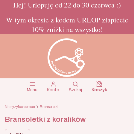
Hej! Urlopuję od 22 do 30 czerwca :)
W tym okresie z kodem URLOP złapiecie
10% zniżki na wszystko!
Koszyk wyłączon
Otwórz wyszukiwarkę
Menu
Konto
Szukaj
Koszyk
Niesyzyfoweprace
Bransoletki
Bransoletki z koralików