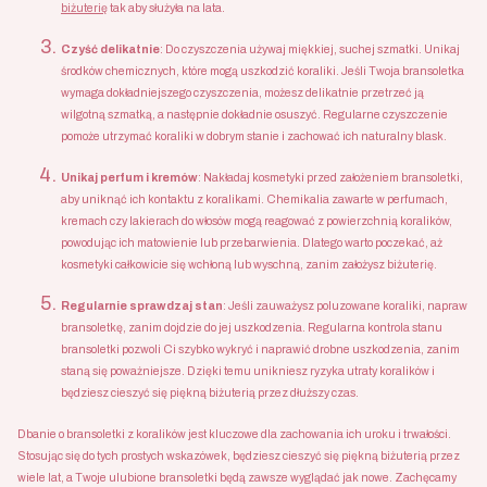
biżuterię
tak aby służyła na lata.
Czyść delikatnie
: Do czyszczenia używaj miękkiej, suchej szmatki. Unikaj
środków chemicznych, które mogą uszkodzić koraliki. Jeśli Twoja bransoletka
wymaga dokładniejszego czyszczenia, możesz delikatnie przetrzeć ją
wilgotną szmatką, a następnie dokładnie osuszyć. Regularne czyszczenie
pomoże utrzymać koraliki w dobrym stanie i zachować ich naturalny blask.
Unikaj perfum i kremów
: Nakładaj kosmetyki przed założeniem bransoletki,
aby uniknąć ich kontaktu z koralikami. Chemikalia zawarte w perfumach,
kremach czy lakierach do włosów mogą reagować z powierzchnią koralików,
powodując ich matowienie lub przebarwienia. Dlatego warto poczekać, aż
kosmetyki całkowicie się wchłoną lub wyschną, zanim założysz biżuterię.
Regularnie sprawdzaj stan
: Jeśli zauważysz poluzowane koraliki, napraw
bransoletkę, zanim dojdzie do jej uszkodzenia. Regularna kontrola stanu
bransoletki pozwoli Ci szybko wykryć i naprawić drobne uszkodzenia, zanim
staną się poważniejsze. Dzięki temu unikniesz ryzyka utraty koralików i
będziesz cieszyć się piękną biżuterią przez dłuższy czas.
Dbanie o bransoletki z koralików jest kluczowe dla zachowania ich uroku i trwałości.
Stosując się do tych prostych wskazówek, będziesz cieszyć się piękną biżuterią przez
wiele lat, a Twoje ulubione bransoletki będą zawsze wyglądać jak nowe. Zachęcamy