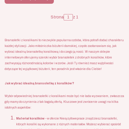
Strona
z 1
Bransoletki z koralikami to niezwykle popularna ozdoba, która potrafi dodać charakteru
każdej stylizacji. Jako miłośniczka biżuterii damskiej, często zastanawiam się, jak
wybrać idealną bransoletkę koralikową i do czego ją nosić. W naszym sklepie
internetowym oferujemy szeroki wybór bransoletek z drobnych koralików, które
zachwycają różnorodnością kolorów i wzorów. Jeśli Ty również masz wątpliwości
dotyczące tej wyjątkowej biżuterii, ten poradnik jest właśnie dla Ciebie!
Jak wybrać idealną bransoletkę z koralików?
Wybór odpowiedniej bransoletki z koralikami może być nie lada wyzwaniem, zwłaszcza
gdy mamy do czynienia z tak bogatą ofertą. Kluczowe jest zwrócenie uwagi na kilka
istotnych aspektów:
Materiał koralików -
w ofercie Niesyzyfoweprace znajdziesz bransoletki,
których koraliki są wykonane z różnych materiałów. Możesz wybierać spośród