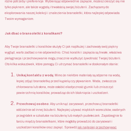
różne potrzeby i preferencje. Wybierając odpowiednie zapięcie, możesz cieszyć się nie
tylko pięknem, ale także wygodą i trwałością swojej biżuterii. Zachęcamy do
eksplorowania naszej kolekcji i znalezienia bransoletki, która najlepiej odpowiada
Twoim wymaganiom.
Jak dbać o bransoletki z koralikami?
Aby Twoje bransoletki z koralików służyły Ci jak najdłużej i zachowały swój piękny
wygląd, warto zadbać o nie odpowiednio. Choć koraliki i zapięcia są trwałe, właściwa
pielęgnacja i przechowywanie mogą znacznie wydłużyć żywotność Twojej biżuterii.
Oto kilka wskazówek, które pomogą Ci utrzymać bransoletki w doskonałym stanie:
Unikaj kontaktu z wodą
: Mimo że niektóre materiały są odporne na wodę,
lepiej zdjąć bransoletkę przed kąpielą czy pływaniem. Woda, zwłaszcza
chlorowana lub słona, może osłabić elastyczność gumki lub zniszczyć
powierzchnię koralików, prowadząc do ich blaknięcia i uszkodzeń.
Przechowuj osobno
: Aby uniknąć zarysowań, przechowuj bransoletki
oddzielnie od innej biżuterii. Najlepiej używać miękkich woreczków, osobnych
przegródek w szkatułce na biżuterię lub małych pudełeczek. Zapobiegnie to
tarciu między bransoletkami, które mogłoby prowadzić do zarysowań i
uszkodzeń koralików oraz zapięć. Sprawdź
jak najlepiej przechowywać