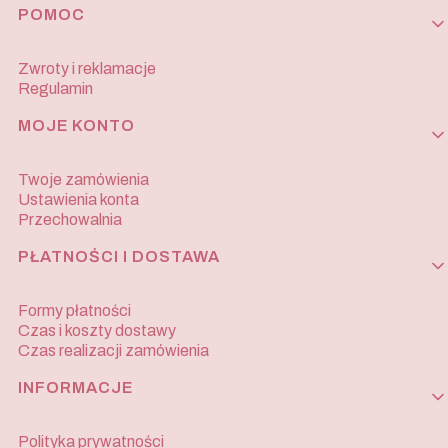
Linki w stopce
POMOC
Zwroty i reklamacje
Regulamin
MOJE KONTO
Twoje zamówienia
Ustawienia konta
Przechowalnia
PŁATNOŚCI I DOSTAWA
Formy płatności
Czas i koszty dostawy
Czas realizacji zamówienia
INFORMACJE
Polityka prywatności