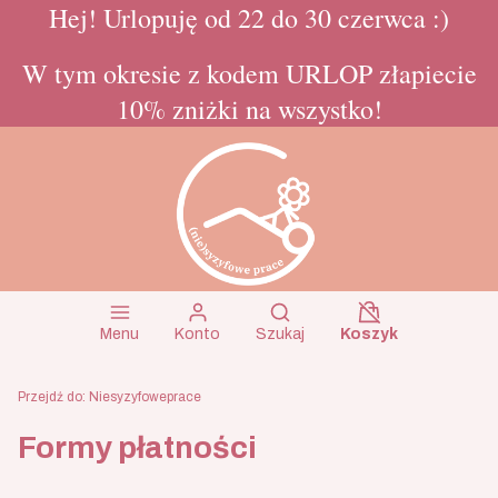
Hej! Urlopuję od 22 do 30 czerwca :)
W tym okresie z kodem URLOP złapiecie
10% zniżki na wszystko!
Koszyk wyłączon
Otwórz wyszukiwarkę
Menu
Konto
Szukaj
Koszyk
Przejdź do:
Niesyzyfoweprace
Formy płatności