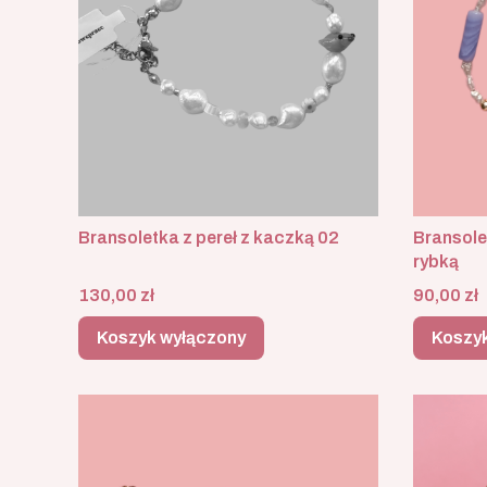
Bransoletka z pereł z kaczką 02
Bransolet
rybką
Cena
Cena
130,00 zł
90,00 zł
Koszyk wyłączony
Koszy