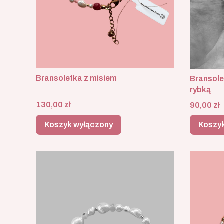
Bransoletka z misiem
Bransole
rybką
Cena
Cena
130,00 zł
90,00 zł
Koszyk wyłączony
Koszy