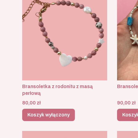
Bransoletka z rodonitu z masą
Bransole
perłową
Cena
Cena
80,00 zł
90,00 zł
Koszyk wyłączony
Koszy