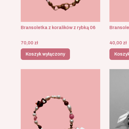
Bransoletka z koralików z rybką 06
Bransole
Cena
Cena
70,00 zł
40,00 zł
Koszyk wyłączony
Koszy