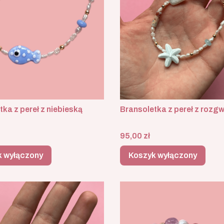
ka z pereł z niebieską
Bransoletka z pereł z rozg
Cena
95,00 zł
k wyłączony
Koszyk wyłączony