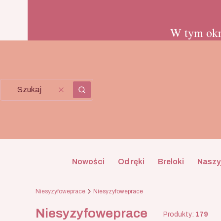
W tym okr
Wyczyść
Szukaj
Nowości
Od ręki
Breloki
Naszyj
Niesyzyfoweprace
Niesyzyfoweprace
Niesyzyfoweprace
Produkty:
179