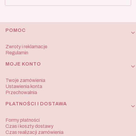
Linki w stopce
POMOC
Zwroty i reklamacje
Regulamin
MOJE KONTO
Twoje zamówienia
Ustawienia konta
Przechowalnia
PŁATNOŚCI I DOSTAWA
Formy płatności
Czas i koszty dostawy
Czas realizacji zamówienia