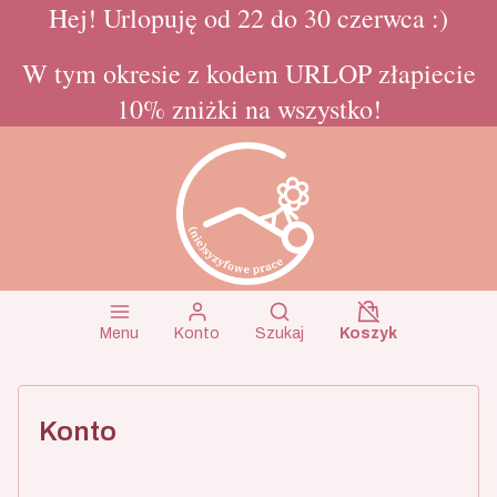
Hej! Urlopuję od 22 do 30 czerwca :)
W tym okresie z kodem URLOP złapiecie
10% zniżki na wszystko!
Koszyk wyłączon
Otwórz wyszukiwarkę
Menu
Konto
Szukaj
Koszyk
Konto