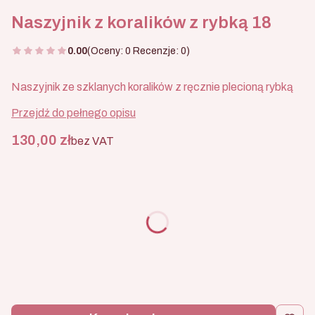
Naszyjnik z koralików z rybką 18
0.00
(Oceny: 0 Recenzje: 0)
Naszyjnik ze szklanych koralików z ręcznie plecioną rybką
Przejdź do pełnego opisu
Cena
130,00 zł
bez VAT
Wybierz wariant produktu:
Poszczególne warianty mogą różnić się ceną
*
Rozmiar
Wybierz