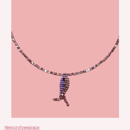
Niesyzyfoweprace