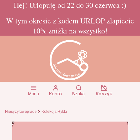
Hej! Urlopuję od 22 do 30 czerwca :)
W tym okresie z kodem URLOP złapiecie
10% zniżki na wszystko!
Koszyk wyłączon
Otwórz wyszukiwarkę
Menu
Konto
Szukaj
Koszyk
Niesyzyfoweprace
Kolekcja Rybki