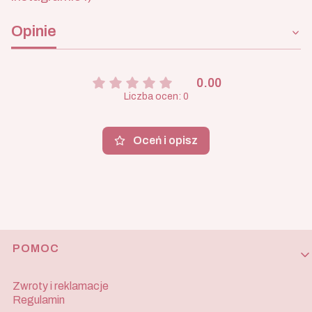
Opinie
0.00
Liczba ocen: 0
Oceń i opisz
Linki w stopce
POMOC
Zwroty i reklamacje
Regulamin