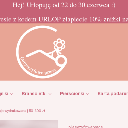
Hej! Urlopuję od 22 do 30 czerwca :)
esie z kodem URLOP złapiecie 10% zniżki na
niki
Bransoletki
Pierścionki
Karta podaru
sja wydrukowana | 50-400 zł
Niesyzyfoweprace