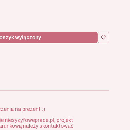
nkowa?
oszyk wyłączony
zenia na prezent :)
e niesyzyfoweprace.pl, projekt
podarunkową należy skontaktować