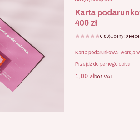
Karta podarunko
400 zł
0.00
(Oceny: 0 Recen
Karta podarunkowa- wersja 
Przejdź do pełnego opisu
Cena
1,00 zł
bez VAT
Wybierz wariant produkt
Poszczególne warianty mogą 
*
Wartość karty podarunkowej
Wybierz