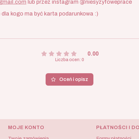
gmail.com
lub przez instagram @niesyzyfoweprace
dla kogo ma być karta podarunkowa :)
0.00
Liczba ocen: 0
Oceń i opisz
MOJE KONTO
PŁATNOŚCI I D
Twoje zamówienia
Formy płatności