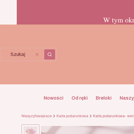
W tym okr
Wyczyść
Szukaj
Nowości
Od ręki
Breloki
Naszyj
Niesyzyfoweprace
Karta podarunkowa
Karta podarunkowa- wer