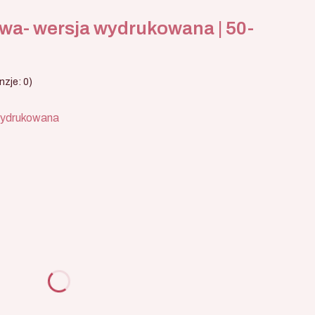
wa- wersja wydrukowana | 50-
zje: 0)
wydrukowana
u:
różnić się ceną