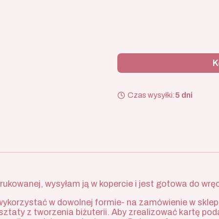
*
Dla kogo jest karta podaru
K
Czas wysyłki:
5 dni
ukowanej, wysyłam ją w kopercie i jest gotowa do wręc
wykorzystać w dowolnej formie- na zamówienie w sklepi
rsztaty z tworzenia biżuterii. Aby zrealizować kartę 