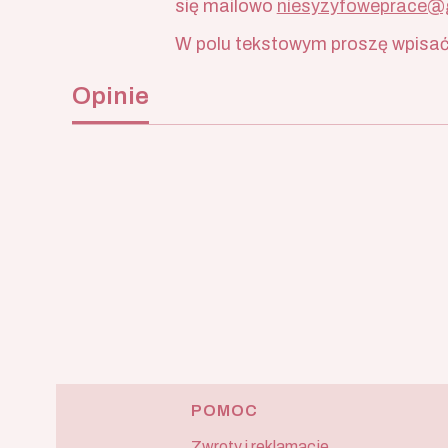
się mailowo
niesyzyfoweprace@
W polu tekstowym proszę wpisać 
Opinie
POMOC
Linki w stopce
Zwroty i reklamacje