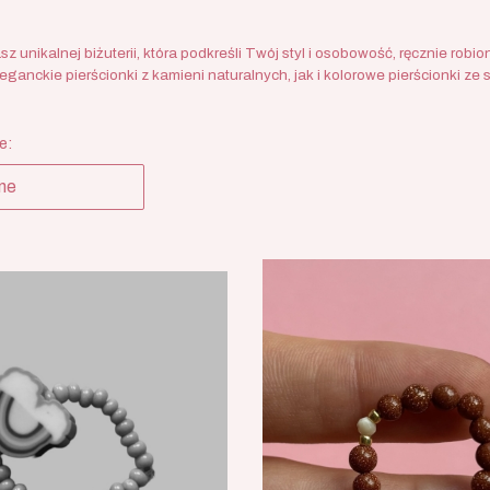
sz unikalnej biżuterii, która podkreśli Twój styl i osobowość, ręcznie ro
ganckie pierścionki z kamieni naturalnych, jak i kolorowe pierścionki ze 
 produktów
e:
ne