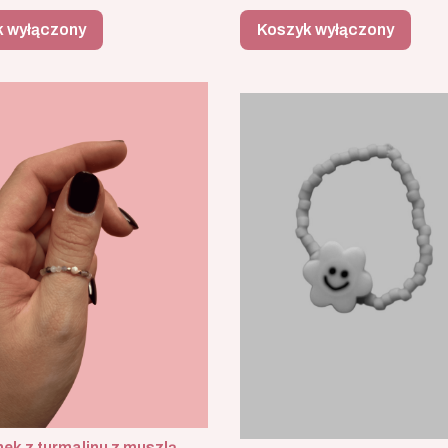
k wyłączony
Koszyk wyłączony
nek z turmalinu z muszlą