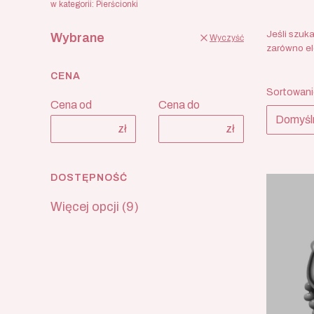
w kategorii: Pierścionki
Jeśli szuka
Wybrane
Wyczyść
zarówno ele
CENA
Lista
Sortowani
Cena od
Cena do
Domyśl
zł
zł
DOSTĘPNOŚĆ
Dostępność
Więcej opcji (9)