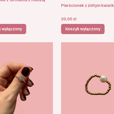
Pierścionek z żółtym kwiat
Cena
20,00 zł
k wyłączony
Koszyk wyłączony