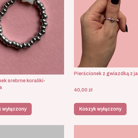
Pierścionek z gwiazdką z j
ek srebrne koraliki-
a
Cena
40,00 zł
k wyłączony
Koszyk wyłączony