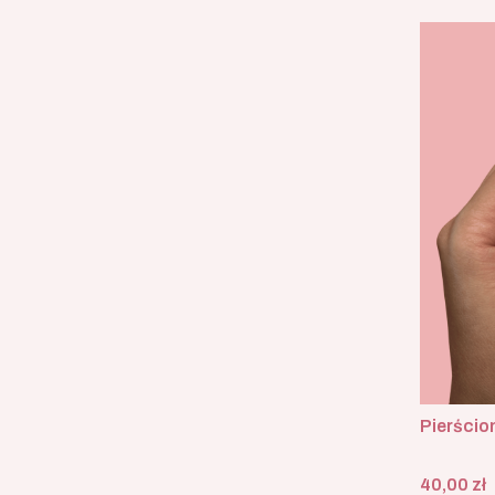
Pierścio
Cena
40,00 zł