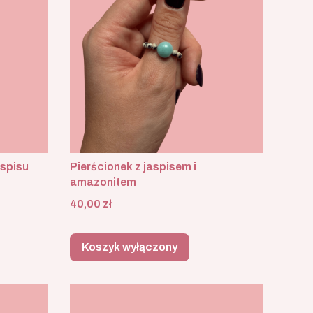
aspisu
Pierścionek z jaspisem i
amazonitem
Cena
40,00 zł
Koszyk wyłączony