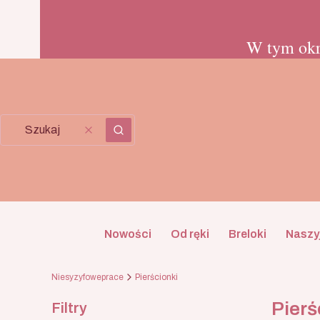
W tym okr
Wyczyść
Szukaj
Nowości
Od ręki
Breloki
Naszyj
Niesyzyfoweprace
Pierścionki
Pierś
Filtry