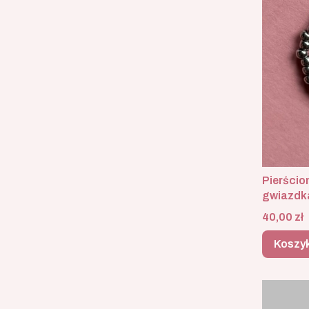
Pierścion
gwiazdk
Cena
40,00 zł
Koszy