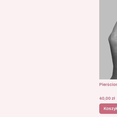
Pierścio
Cena
40,00 zł
Koszy