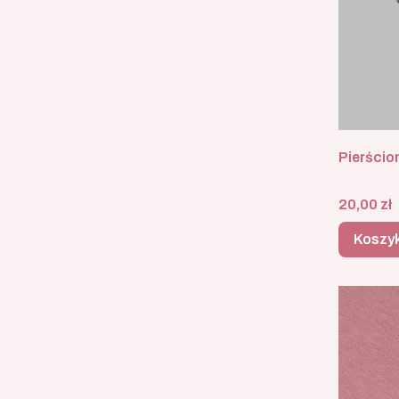
Pierścio
Cena
20,00 zł
Koszy