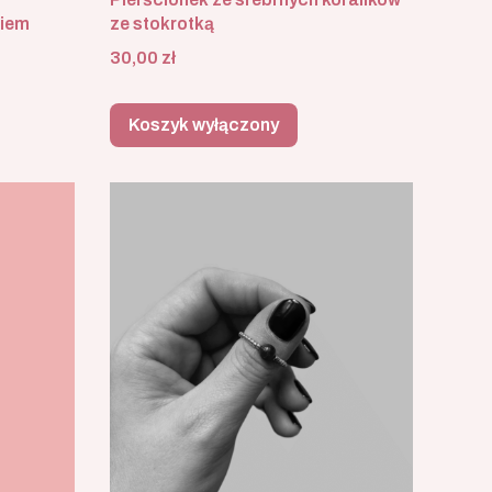
ze stokrotką
kiem
Cena
30,00 zł
Koszyk wyłączony