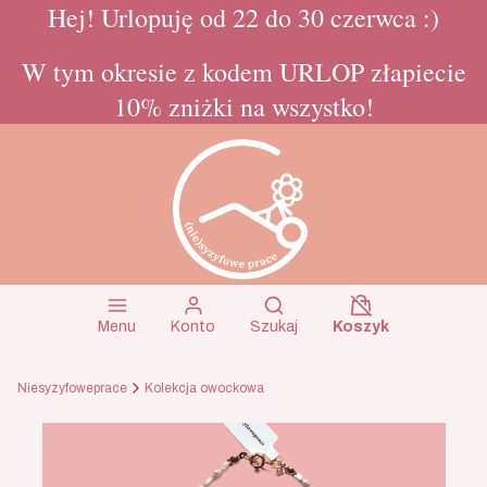
Hej! Urlopuję od 22 do 30 czerwca :)
W tym okresie z kodem URLOP złapiecie
10% zniżki na wszystko!
Koszyk wyłączon
Otwórz wyszukiwarkę
Menu
Konto
Szukaj
Koszyk
Niesyzyfoweprace
Kolekcja owockowa