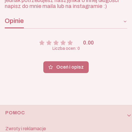
jednak potrzebujesz naszyjnika o innej długości
napisz do mnie maila lub na instagramie :)
Opinie
0.00
Liczba ocen: 0
Oceń i opisz
Linki w stopce
POMOC
Zwroty i reklamacje