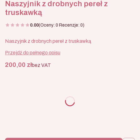
Naszyjnik z drobnych pereł z
truskawką
0.00
(Oceny: 0 Recenzje: 0)
Naszyjnik z drobnych pereł z truskawką
Przejdź do pełnego opisu
Cena
200,00 zł
bez VAT
Wybierz wariant produktu:
Poszczególne warianty mogą różnić się ceną
*
Rozmiar
Wybierz