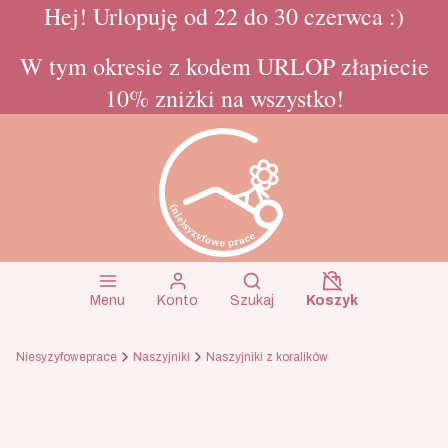
Hej! Urlopuję od 22 do 30 czerwca :)
W tym okresie z kodem URLOP złapiecie
10% zniżki na wszystko!
Koszyk wyłączon
Otwórz wyszukiwarkę
Menu
Konto
Szukaj
Koszyk
Niesyzyfoweprace
Naszyjniki
Naszyjniki z koralików