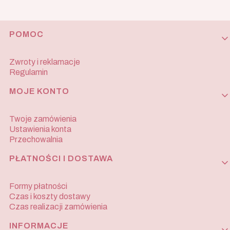
Linki w stopce
POMOC
Zwroty i reklamacje
Regulamin
MOJE KONTO
Twoje zamówienia
Ustawienia konta
Przechowalnia
PŁATNOŚCI I DOSTAWA
Formy płatności
Czas i koszty dostawy
Czas realizacji zamówienia
INFORMACJE