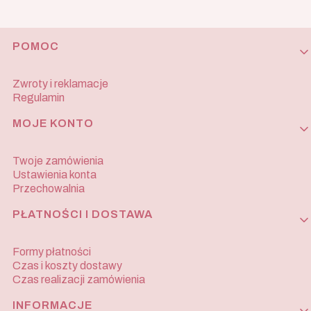
Linki w stopce
POMOC
Zwroty i reklamacje
Regulamin
MOJE KONTO
Twoje zamówienia
Ustawienia konta
Przechowalnia
PŁATNOŚCI I DOSTAWA
Formy płatności
Czas i koszty dostawy
Czas realizacji zamówienia
INFORMACJE