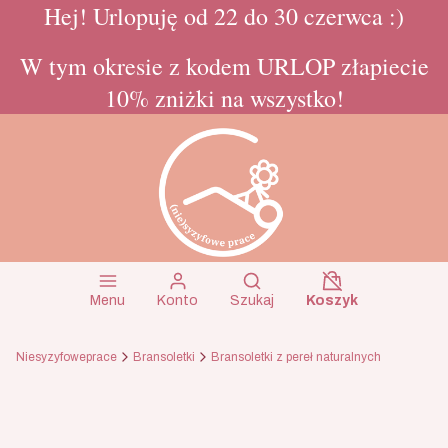
Hej! Urlopuję od 22 do 30 czerwca :)
W tym okresie z kodem URLOP złapiecie
10% zniżki na wszystko!
Koszyk wyłączon
Otwórz wyszukiwarkę
Menu
Konto
Szukaj
Koszyk
Niesyzyfoweprace
Bransoletki
Bransoletki z pereł naturalnych